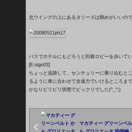
北ウイングの上にあるタリーズは眺めがいいの
バスでホテルにもどろうと到着ロビーを歩いて
[E:sign03]
ちょっと追跡して、センチュリーに乗り込むと
るように車に合わせて全速力でいけるところまで併走す
かなりピリピリ状態でビックリでした(^_^;)
マカティー グリーンベル
ら グロリエッタ 徘徊編