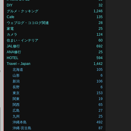
DIY
32
グルメ・クッキング
1,246
Cafe
135
ウェブログ・ココログ関連
28
家電
25
カメラ
124
住まい・インテリア
60
JAL修行
692
ANA修行
25
HOTEL
594
Travel – Japan
1,442
北海道
105
守
山形
6
新潟
106
長野
6
東京
153
関東
19
関西
65
広島
27
九州
25
沖縄本島
492
沖縄-宮古島
87