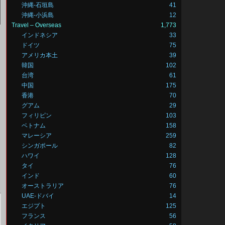
沖縄-石垣島
41
沖縄-小浜島
12
Travel – Overseas
1,773
インドネシア
33
ドイツ
75
アメリカ本土
39
韓国
102
台湾
61
中国
175
香港
70
グアム
29
フィリピン
103
ベトナム
158
マレーシア
259
シンガポール
82
ハワイ
128
タイ
76
インド
60
オーストラリア
76
UAE-ドバイ
14
エジプト
125
フランス
56