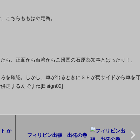
で、こちらももはや定番。
いたら、正面から台湾からご帰国の石原都知事とばったり！。
ころを確認。しかし、車が出るときにＳＰが両サイドから車を
るんですね[E:sign02]
ト か
フィリピン出張 出発の巻