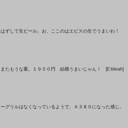
しはずして生ビール。お、ここのはエビスの生でうまいわ！
もうな重。１９５０円 結構うまいじゃん！ [E:bleah]
ニーグリルはなくなっているようで、Ａ３８０になった感じ。