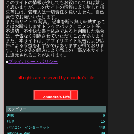
このサイトの情報が少しでもお役にたてれば嬉し
く思いますが、このサイトの情報により生じた損
失等には、管理人は一切責任を負いません。自己
責任でお願いいたします。
また当サイトの 写真、記事を断り無く転載するこ
とはお断りしますトラックバック、コメント等、
不適切、不愉快な書き込みであると判断した場合
は、予告なく削除させていただくことがあります
また、本サイトは、アフィリエイト広告および広
告による収益をわずかではありますが得ておりま
す。リンク先の購入により売上の一部が本サイト
に還元されることがあります。
■
プライバシー・ポリシー
all rights are reserved by chandra’s Life
カテゴリー
趣味
6
料理
15
パソコン・インターネット
448
iPhone & iPad
89