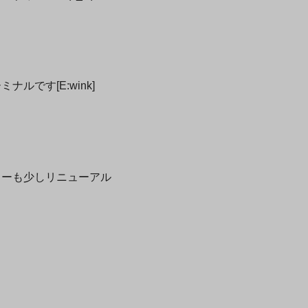
です[E:wink]
ターも少しリニューアル