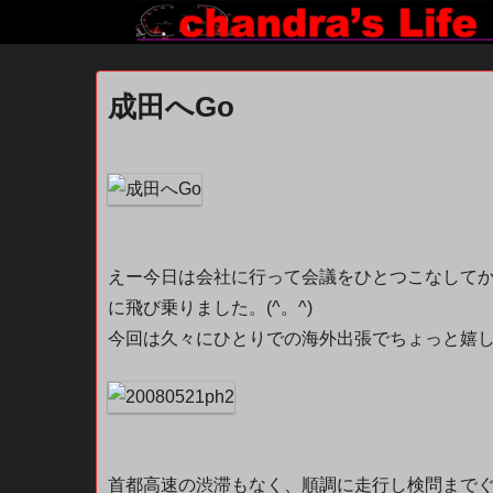
成田へGo
えー今日は会社に行って会議をひとつこなして
に飛び乗りました。(^。^)
今回は久々にひとりでの海外出張でちょっと嬉しいかも
首都高速の渋滞もなく、順調に走行し検問までぐっす