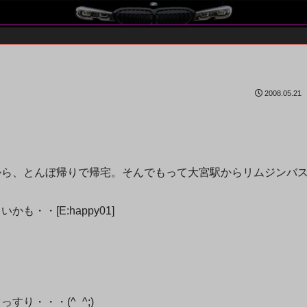
2008.05.21
から、とんぼ帰りで帰宅。そんでもって大宮駅からリムジンバ
・・[E:happy01]
り・・・(^_^;)