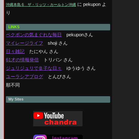
に
pekupon
よ
沖縄本島 6 ザ・リッツ・カールトン沖縄
り
LINKS
ペクポンの気まぐれな毎日
pekuponさん
マイレージライフ
shoji さん
日々雑記
たにやん さん
61才の情報発信
トリバン さん
ジュリジュリでＢ子な日々
ゆうゆう さん
ユーラシアブログ
とんびさん
順不同
My Sites