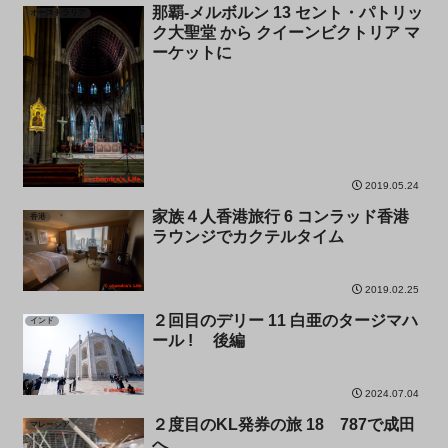
那覇-メルボルン 13 セント・パトリッ
オーストラリア
ク大聖堂 から クイーンビクトリア マ
ーケットに
2019.05.24
家族４人香港旅行 6 コンラッド香港
香港
ラウンジでカクテルタイム
2019.02.25
２回目のデリー 11 白亜のタージマハ
インド
ール ! 後編
2024.07.04
２度目のKL発券の旅 18 787で成田
マレーシア
へ