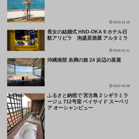
2019.12.18
長女の結婚式 HND-OKA 9 ホテル日
沖縄本島
航アリビラ 泡盛居酒屋 アルタミラ
2016.01.11
沖縄南部 糸満の旅 24 浜辺の茶屋
Cafe
2022.05.06
ふるさと納税で 宮古島 2 シギラミラ
沖縄-宮古島
ージュ 712号室 ベイサイド スーペリ
ア オーシャンビュー