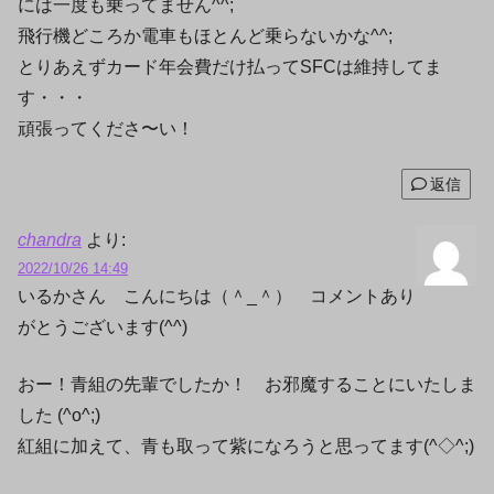
には一度も乗ってません^^;
飛行機どころか電車もほとんど乗らないかな^^;
とりあえずカード年会費だけ払ってSFCは維持してま
す・・・
頑張ってくださ〜い！
返信
chandra
より:
2022/10/26 14:49
いるかさん こんにちは（＾_＾） コメントあり
がとうございます(^^)
おー！青組の先輩でしたか！ お邪魔することにいたしま
した (^o^;)ゞ
紅組に加えて、青も取って紫になろうと思ってます(^◇^;)