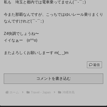
私も 埼玉と都内では電車乗ってません(⌒-⌒; )
今また那覇なんですが、こっちではゆいレール乗りまくり
なんですけれど(⌒-⌒; )
Z4快調でしょうね〜
イイなぁー (o^^o)
またよろしくお願いしまーす m(_ _)m
返信
コメントを書き込む
ホーム
Travel - Japan
沖縄本島