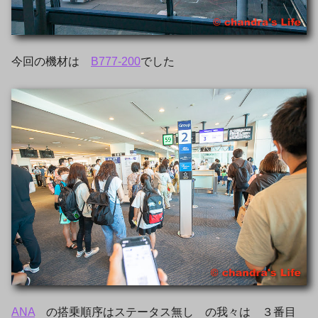
今回の機材は
B777-200
でした
ANA
の搭乗順序はステータス無し の我々は ３番目