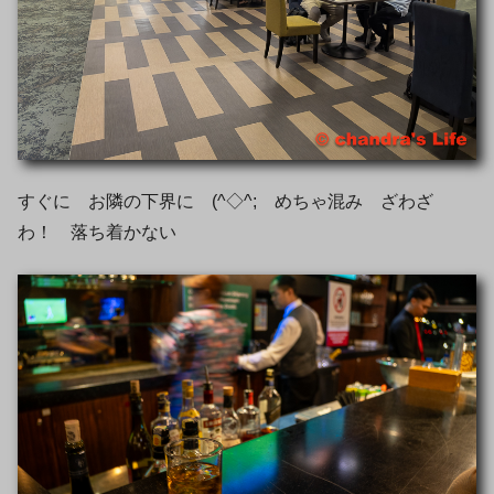
すぐに お隣の下界に (^◇^; めちゃ混み ざわざ
わ！ 落ち着かない