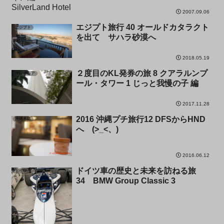
2007.09.06
エジプト旅行 40 オールドカタラクト
エジプト
を出て サハラ砂漠へ
2018.05.19
２度目のKL発券の旅 8 クアラルンプ
マレーシア
ール・タワー 1 じっと我慢の子 編
2017.11.28
2016 沖縄プチ旅行12 DFSからHND
沖縄本島
へ (>_<、)
2016.06.12
ドイツ車の歴史と未来を訪ねる旅
ドイツ
34 BMW Group Classic 3