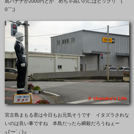
島バナナが2000円とか めちゃ高いのにはビックリ (￣
0￣;)
宮古島まもる君は今日もお元気そうです イタズラされな
いのは良い事ですね 本島だったら瞬殺だろうねぇー
┐(‘〜`；)┌