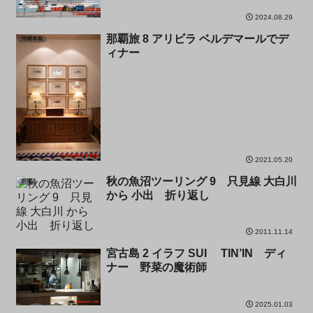
2024.08.29
那覇旅 8 アリビラ ベルデマールでデ
沖縄本島
ィナー
2021.05.20
秋の魚沼ツーリング 9 只見線 大白川
新潟
から 小出 折り返し
2011.11.14
宮古島 2 イラフ SUI TIN’IN ディ
グルメ・クッキング
ナー 野菜の魔術師
2025.01.03