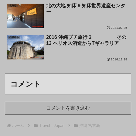
北の大地 知床 9 知床世界遺産センタ
北海道
ー
2021.02.25
2016 沖縄プチ旅行２ その
沖縄本島
13 ヘリオス酒造からTギャラリア
2016.12.18
コメント
コメントを書き込む
ホーム
Travel - Japan
沖縄-宮古島