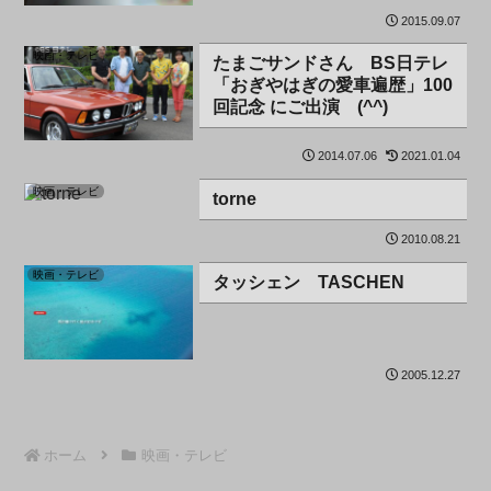
2015.09.07
映画・テレビ
たまごサンドさん BS日テレ
「おぎやはぎの愛車遍歴」100
回記念 にご出演 (^^)
2014.07.06
2021.01.04
映画・テレビ
torne
2010.08.21
映画・テレビ
タッシェン TASCHEN
2005.12.27
ホーム
映画・テレビ