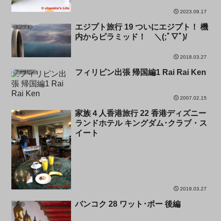
2023.09.17
エジプト旅行 19 ついにエジプト！ 機
エジプト
内からピラミッド！ ＼(;ﾟ∇ﾟ)/
2018.03.27
フィリピン出張 帰国編1 Rai Rai Ken
フィリピン
2007.02.15
家族４人香港旅行 22 香港ディズニー
香港
ランドホテル キングダム･クラブ・ス
イート
2019.03.27
バンコク 28 ワット･ポー 後編
タイ