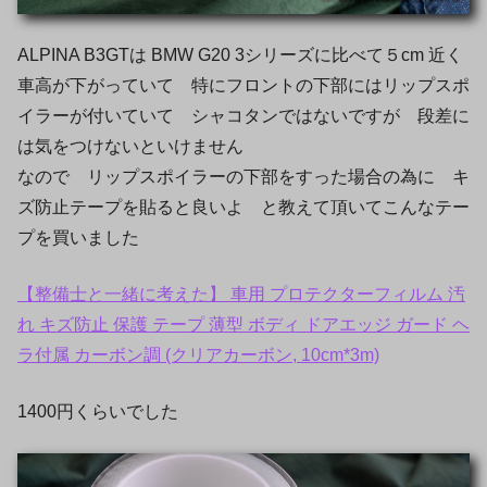
ALPINA B3GTは BMW G20 3シリーズに比べて５cm 近く
車高が下がっていて 特にフロントの下部にはリップスポ
イラーが付いていて シャコタンではないですが 段差に
は気をつけないといけません
なので リップスポイラーの下部をすった場合の為に キ
ズ防止テープを貼ると良いよ と教えて頂いてこんなテー
プを買いました
【整備士と一緒に考えた】 車用 プロテクターフィルム 汚
れ キズ防止 保護 テープ 薄型 ボディ ドアエッジ ガード ヘ
ラ付属 カーボン調 (クリアカーボン, 10cm*3m)
1400円くらいでした