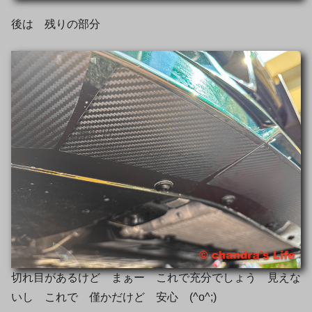
後は 残りの部分
切れ目があるけど まぁー これで充分でしょう 見えな
いし これで 僅かだけど 安心 (^o^;)