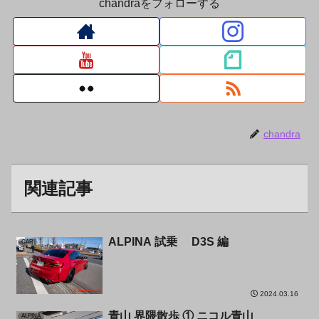
chandraをフォローする
chandra
関連記事
ALPINA 試乗 D3S 編
CAR
2024.03.16
青山 界隈散歩 ① ニコル青山
ALPINA