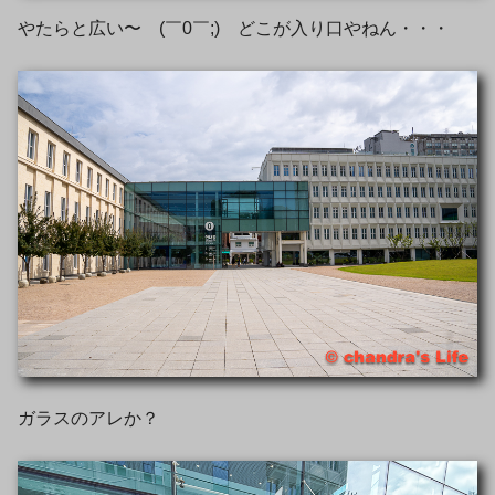
やたらと広い〜 (￣0￣;) どこが入り口やねん・・・
ガラスのアレか？