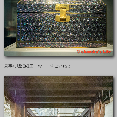
見事な螺鈿細工 おー すごいねぇー