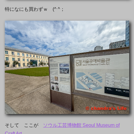
特になにも買わずｗ (^ ^；
そして ここが
ソウル工芸博物館 Seoul Museum of
Craft Art