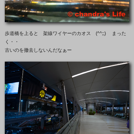
歩道橋を上ると 架線ワイヤーのカオス (^^;;) まった
く・・
古いのを撤去しないんだなぁー