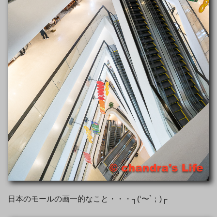
日本のモールの画一的なこと・・・┐(‘〜`；)┌