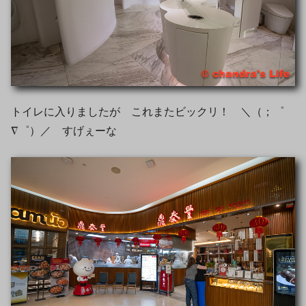
トイレに入りましたが これまたビックリ！ ＼（；゜
∇゜）／ すげぇーな