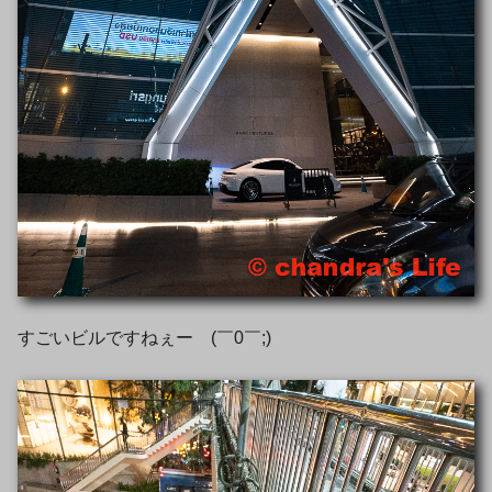
すごいビルですねぇー (￣0￣;)