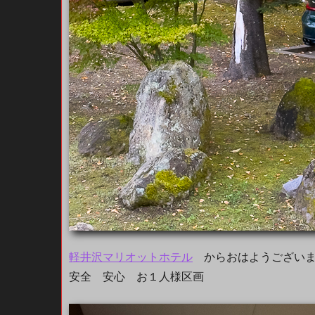
軽井沢マリオットホテル
からおはようございます 
安全 安心 お１人様区画