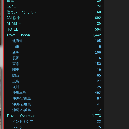
家電
25
カメラ
124
住まい・インテリア
60
JAL修行
692
ANA修行
25
HOTEL
594
Travel – Japan
1,442
北海道
105
山形
6
新潟
106
長野
6
東京
153
関東
19
関西
65
広島
27
九州
25
沖縄本島
492
沖縄-宮古島
87
沖縄-石垣島
41
沖縄-小浜島
12
Travel – Overseas
1,773
インドネシア
33
ドイツ
75