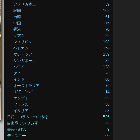
アメリカ本土
39
韓国
102
台湾
61
中国
175
香港
70
グアム
29
フィリピン
103
ベトナム
158
マレーシア
259
シンガポール
82
ハワイ
128
タイ
76
インド
60
オーストラリア
76
UAE-ドバイ
14
エジプト
125
フランス
56
イタリア
58
日記・コラム・つぶやき
535
自衛隊 アメリカ軍
26
書籍・雑誌
9
ディズニー
60