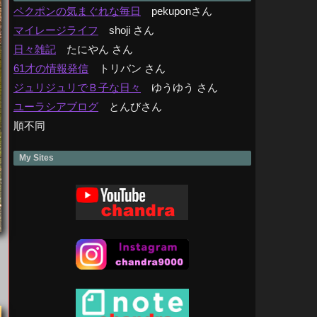
ペクポンの気まぐれな毎日
pekuponさん
マイレージライフ
shoji さん
日々雑記
たにやん さん
61才の情報発信
トリバン さん
ジュリジュリでＢ子な日々
ゆうゆう さん
ユーラシアブログ
とんびさん
順不同
My Sites