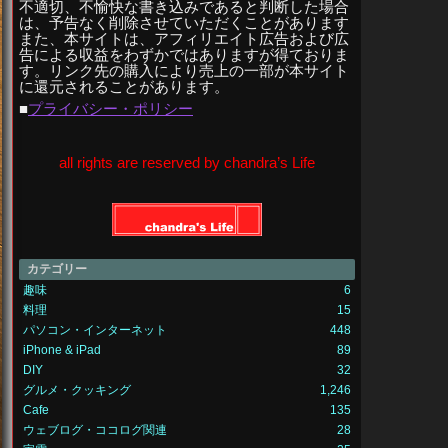
不適切、不愉快な書き込みであると判断した場合
は、予告なく削除させていただくことがあります
また、本サイトは、アフィリエイト広告および広
告による収益をわずかではありますが得ておりま
す。リンク先の購入により売上の一部が本サイト
に還元されることがあります。
■
プライバシー・ポリシー
all rights are reserved by chandra’s Life
カテゴリー
趣味
6
料理
15
パソコン・インターネット
448
iPhone & iPad
89
DIY
32
グルメ・クッキング
1,246
Cafe
135
ウェブログ・ココログ関連
28