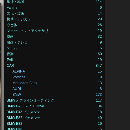
旅行・地域
114
Family
6
文化・芸術
14
携帯・デジカメ
29
心と体
26
ファッション・アクセサリ
19
映画
32
映画・テレビ
9
ゲーム
16
音楽
60
Twitter
19
CAR
847
ALPINA
15
Porsche
9
Mercedes-Benz
13
AUDI
8
BMW
173
BMW オフラインミーティング
117
BMW G20 320d X Drive
34
BMW F32 プチメンテ
18
BMW E82 プチメンテ
40
BMW E82
16
BMW E90
45