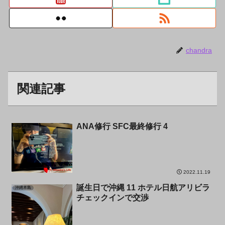
chandra
関連記事
ANA修行 SFC最終修行 4
沖縄本島
2022.11.19
誕生日で沖縄 11 ホテル日航アリビラ
沖縄本島
チェックインで交渉