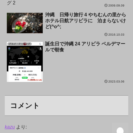
2009.09.09
沖縄 日帰り旅行 4 やちむんの里から
沖縄本島
ホテル日航アリビラに 泊まらないけ
ど(^o^;
2016.10.03
誕生日で沖縄 24 アリビラ ベルデマー
グルメ・クッキング
ルで朝食
2023.03.06
コメント
kazu
より: