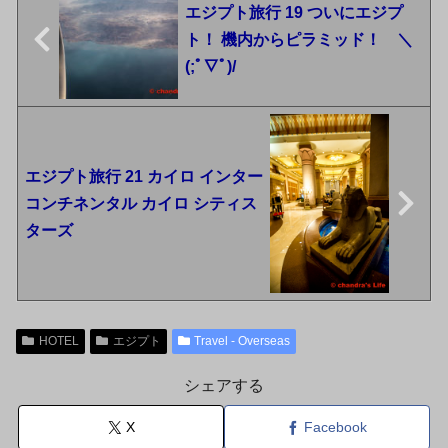
エジプト旅行 19 ついにエジプ
ト！ 機内からピラミッド！ ＼
(;ﾟ∇ﾟ)/
エジプト旅行 21 カイロ インター
コンチネンタル カイロ シティス
ターズ
HOTEL
エジプト
Travel - Overseas
シェアする
X
Facebook