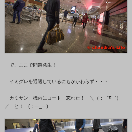
で、ここで問題発生！
イミグレを通過しているにもかかわらず・・・
カミサン 機内にコート 忘れた！ ＼（；゜∇゜）
／ と！ (；一_一)