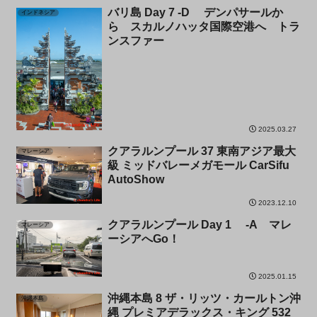
バリ島 Day 7 -D デンパサールか
インドネシア
ら スカルノハッタ国際空港へ トラ
ンスファー
2025.03.27
クアラルンプール 37 東南アジア最大
マレーシア
級 ミッドバレーメガモール CarSifu
AutoShow
2023.12.10
クアラルンプール Day 1 -A マレ
マレーシア
ーシアへGo！
2025.01.15
沖縄本島 8 ザ・リッツ・カールトン沖
沖縄本島
縄 プレミアデラックス・キング 532