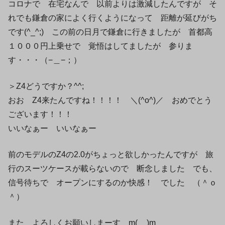
コロナで 在宅なんで 以前よりは激減したんですが そ
れでも鎌倉の家によく行くようになって 距離が延びがち
です(^_^;) この前の日月で鎌倉に行きましたが 首都高
１０００円上乗せで 覚悟はしてましたが 参りま
す・・・（−＿−；）
＞Z4どうですか？^^;
おお Z4来たんですね！！！！ ＼(^o^)／ おめでとう
ございます！！！
いいなぁー いいなぁー
前のモデルのZ4の2.0がちょっと欲しかったんですが 旅
行のスーツケースが載らないので 断念しました でも、
信号待ちで オープンにするのか快感！ でした （＾ｏ
＾）
また よろしくお願いしまーす m(__)m