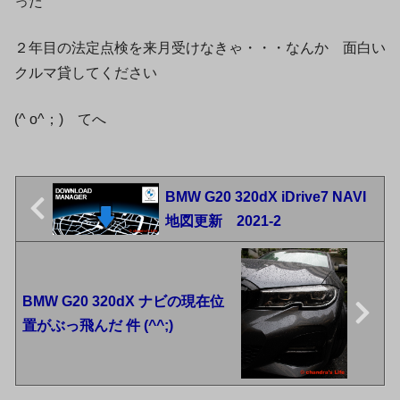
った
２年目の法定点検を来月受けなきゃ・・・なんか 面白い
クルマ貸してください
(^ o^；)ゞてへ
BMW G20 320dX iDrive7 NAVI
地図更新 2021-2
BMW G20 320dX ナビの現在位
置がぶっ飛んだ 件 (^^;)