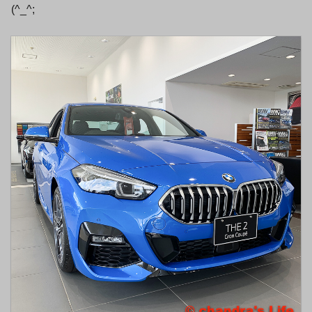
(^_^;