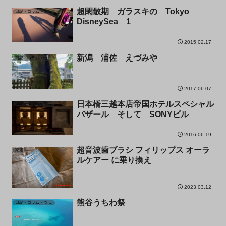
超閑散期 ガラスキの Tokyo
日記・コラム・つぶやき
DisneySea 1
2015.02.17
新潟 浦佐 えづみや
日記・コラム・つぶやき
2017.06.07
日本橋三越本店帝国ホテルスペシャル
日記・コラム・つぶやき
バザール そして SONYビル
2016.06.19
超音波歯ブラシ フィリップス オーラ
家電
ルケアー に乗り換え
2023.03.12
熊谷うちわ祭
日記・コラム・つぶやき