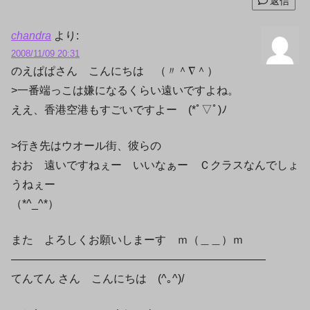
返信
chandra
より:
2008/11/09 20:31
のえぱぱさん こんにちは （〃＾∇＾）
>一番端っこは嫌になるくらい遠いですよね。
ええ、香港空港もすごいですよー (*ﾟ▽ﾟ)ﾉ
>行き先はウオール街、彼らの
おお 遠いですねぇー いいなぁー Ｃクラスなんでしょ
うねぇー
（*^_^*）
また よろしくお願いしまーす ｍ（＿＿）ｍ
———————————————————————
てんてん さん こんにちは (^｡^)/