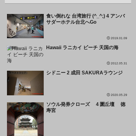
食い倒れな 台湾旅行 (^_^;) 4 アンバ
台湾
サダーホテル台北へGo
2019.01.09
Hawaii ラニカイ ビーチ 天国の海
ハワイ
2012.05.31
シドニー 2 成田 SAKURAラウンジ
オーストラリア
2020.05.29
ソウル発券クローズ 4 圜丘壇 徳
韓国
寿宮