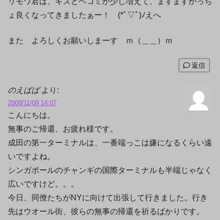
リモワ君は、キズとヘコミが少し増えて、ますますかっち
ょ良くなってきましたぁー！ (*ﾟ▽ﾟ)ﾉえへ
また よろしくお願いしまーす ｍ（＿＿）ｍ
返信
のえぱぱ
より:
2008/11/09 14:07
こんにちは。
無事のご帰還、お疲れ様です。
成田の第一ターミナルは、一番端っこは嫌になるくらい遠
いですよね。
シンガポールのチャンギの国際ターミナルも半端じゃなく
広いですけど。。。
今日、同僚たちがNYに向けて出張して行きました。行き
先はウオール街、彼らの無事の帰還を祈るばかりです。