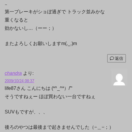
..
第一ブレーキがショぼ過ぎで トラック並みかな
重くなると
効かないし…（ーー；）
またよろしくお願いしますm(._.)m
返信
chandra
より:
2009/10/24 08:37
life87さん こんにちは (*^_^*）/”‘
そうですねぇー ほぼ買わない一台ですねぇ
SUVもですが、、、
後ろのやつは最後まで起きませんでした（−＿−；）