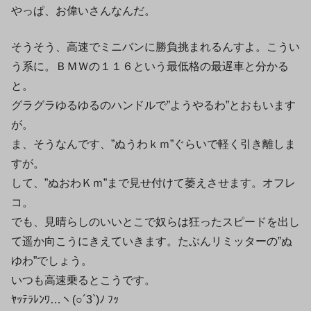
やっぱ、お偉いさんなんだ。
そうそう、高速でミニバンに勝負挑まれるんすよ。こうい
う系に。ＢＭＷの１１６という最低格の最遅車と分かる
と。
グラグラゆるゆるのハンドルで”ようやるわ”とおもいます
が。
ま、そうなんです、”ぬうわｋｍ”ぐらいで軽く引き離しま
すが。
して、”ぬおわＫｍ”まで見せ付けて萎えさせます。オフレ
コ。
でも、見晴らしのいいとこで奴らは狂ったスピードを出し
て遥か向こうにきえていきます。たぶんリミッターの”ぬ
ゆわ”でしょう。
いつも高速乗るとこうです。
ﾔｯﾃﾗﾚﾝﾜ…ヽ(○´3`)ﾉ ﾌｯ