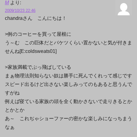
M
より:
2009/10/23 22:46
chandraさん こんにちは！
>例のコーヒーを買って屋根に
う～む この巨体だとバケツくらい置かないと気が付きま
せんね[E:coldsweats01]
>家族満載でぶっ飛ばしている
まぁ物理法則知らない奴は勝手に死んでくれって感じです
スピード出るけど出さない楽しみってのもあると思うんで
すがね
例えば寝ている家族の頭を全く動かさないで走りきるとか
とかとか
あ～ これぢゃショーファーの密かな楽しみになっちまう
なぁ