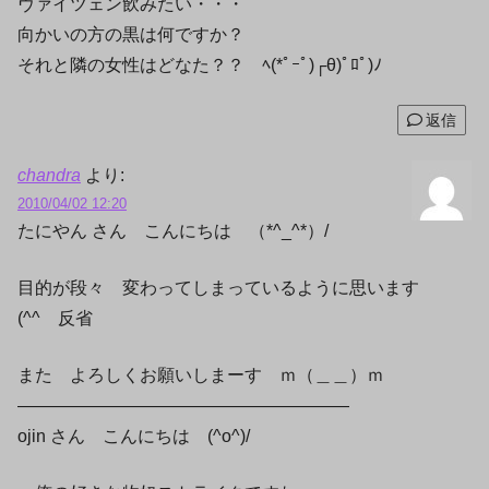
ヴァイツェン飲みたい・・・
向かいの方の黒は何ですか？
それと隣の女性はどなた？？ ﾍ(*ﾟｰﾟ)┌θ)ﾟﾛﾟ)ﾉ
返信
chandra
より:
2010/04/02 12:20
たにやん さん こんにちは （*^_^*）/
目的が段々 変わってしまっているように思います
(^^ゞ反省
また よろしくお願いしまーす ｍ（＿＿）ｍ
———————————————————
ojin さん こんにちは (^o^)/