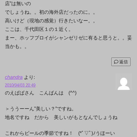
店”は無いの
でしょうね。。初の海外店だったのに。。
高いけど（現地の感覚）行きたいなー。。
ここは、千代田区１の１近く。
まー、ホッフブロイがシャンゼリゼに有ると思うと。。妥
当かも。。
返信
chandra
より:
2010/04/03 20:49
のえぱぱさん こんばんは (^^)
＞ううーーん”美しい？”ですね。
地名ですね だから 美しいがもとなんでしょうね
これからビールの季節ですね！ (*ﾟ▽ﾟ)ﾉうほーい