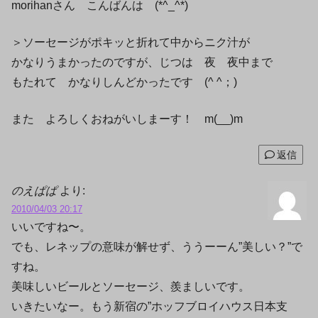
morihanさん こんばんは (*^_^*)
＞ソーセージがポキッと折れて中からニク汁が
かなりうまかったのですが、じつは 夜 夜中まで
もたれて かなりしんどかったです (^ ^；)ゞ
また よろしくおねがいしまーす！ m(__)m
返信
のえぱぱ
より:
2010/04/03 20:17
いいですね〜。
でも、レネップの意味が解せず、ううーーん”美しい？”で
すね。
美味しいビールとソーセージ、羨ましいです。
いきたいなー。もう新宿の”ホッフブロイハウス日本支