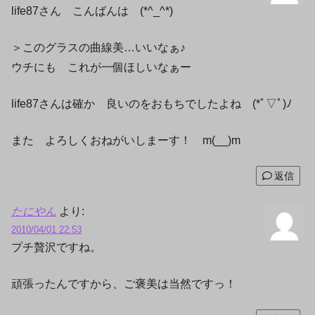
life87さん こんばんは (*^_^*)
＞このグラスの曲線美…いいなぁ♪
ウチにも これが一個ほしいなぁー
life87さんは確か 良いのをおもちでしたよね (*ﾟ▽ﾟ)ﾉ
また よろしくおねがいしまーす！ m(__)m
返信
たにやん
より:
2010/04/01 22:53
プチ贅沢ですね。
頑張ったんですから、ご褒美は当然ですっ！