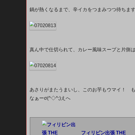
鍋が熱くなるまで、辛イカをつまみつつ待ちま
真ん中で仕切られて、カレー風味スープと片側はうー
あさりがまたうまいし、このお芋もウマイ！ 
なぁーσ(^◇^;)えへ
フィリピン出張 THE