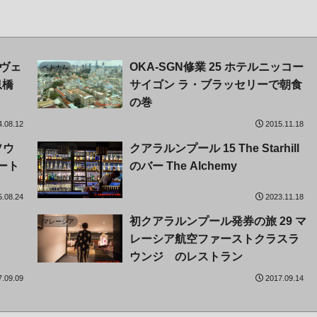
 ヴェ
OKA-SGN修業 25 ホテルニッコー
ベトナム
息橋
サイゴン ラ・ブラッセリーで朝食
の巻
4.08.12
2015.11.18
ソウ
クアラルンプール 15 The Starhill
マレーシア
ート
のバー The Alchemy
5.08.24
2023.11.18
初クアラルンプール発券の旅 29 マ
マレーシア
レーシア航空ファーストクラスラ
ウンジ のレストラン
7.09.09
2017.09.14