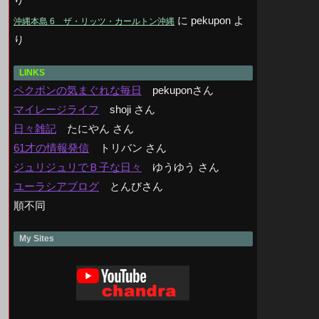
に
pekupon
よ
沖縄本島 6 ザ・リッツ・カールトン沖縄
り
LINKS
ペクポンの気まぐれな毎日
pekuponさん
マイレージライフ
shoji さん
日々雑記
たにやん さん
61才の情報発信
トリバン さん
ジュリジュリでＢ子な日々
ゆうゆう さん
ユーラシアブログ
とんびさん
順不同
My Sites
）