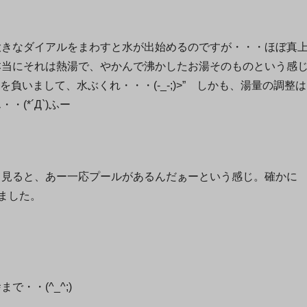
大きなダイアルをまわすと水が出始めるのですが・・・ほぼ真
本当にそれは熱湯で、やかんで沸かしたお湯そのものという感
負いまして、水ぶくれ・・・(-_-;)>” しかも、湯量の調整は
(*´Д`)ふー
て見ると、あー一応プールがあるんだぁーという感じ。確かに
いました。
・・(^_^;)