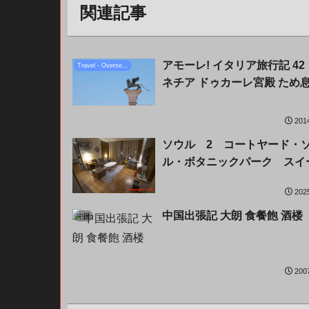
関連記事
アモーレ! イタリア旅行記 42
Travel - Overseas
ネチア ドゥカーレ宮殿 ため
201
ソウル 2 コートヤード・
韓国
ル・ボタニックパーク スイ
202
中国出張記 大朗 食餐飽 酒楼
中国
200