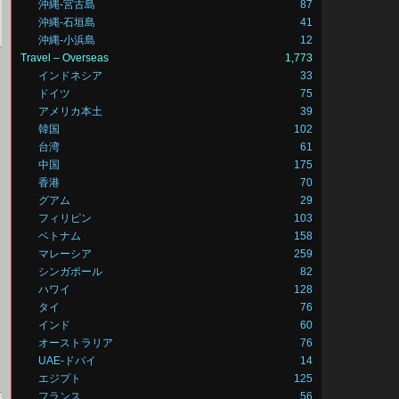
沖縄-宮古島
87
沖縄-石垣島
41
沖縄-小浜島
12
Travel – Overseas
1,773
インドネシア
33
ドイツ
75
アメリカ本土
39
韓国
102
台湾
61
中国
175
香港
70
グアム
29
フィリピン
103
ベトナム
158
マレーシア
259
シンガポール
82
ハワイ
128
タイ
76
インド
60
オーストラリア
76
UAE-ドバイ
14
エジプト
125
フランス
56