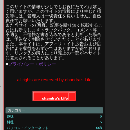
このサイトの情報が少しでもお役にたてれば嬉し
く思いますが、このサイトの情報により生じた損
失等には、管理人は一切責任を負いません。自己
責任でお願いいたします。
また当サイトの 写真、記事を断り無く転載するこ
とはお断りしますトラックバック、コメント等、
不適切、不愉快な書き込みであると判断した場合
は、予告なく削除させていただくことがあります
また、本サイトは、アフィリエイト広告および広
告による収益をわずかではありますが得ておりま
す。リンク先の購入により売上の一部が本サイト
に還元されることがあります。
■
プライバシー・ポリシー
all rights are reserved by chandra’s Life
か
カテゴリー
趣味
6
料理
15
パソコン・インターネット
448