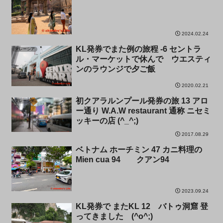
2024.02.24
KL発券でまた例の旅程 -6 セントラ
マレーシア
ル・マーケットで休んで ウエスティ
ンのラウンジで夕ご飯
2020.02.21
初クアラルンプール発券の旅 13 アロ
マレーシア
ー通り W.A.W restaurant 通称 ニセミ
ッキーの店 (^_^;)
2017.08.29
ベトナム ホーチミン 47 カニ料理の
グルメ・クッキング
Mien cua 94 クアン94
2023.09.24
KL発券で またKL 12 バトゥ洞窟 登
マレーシア
ってきました (^o^;)