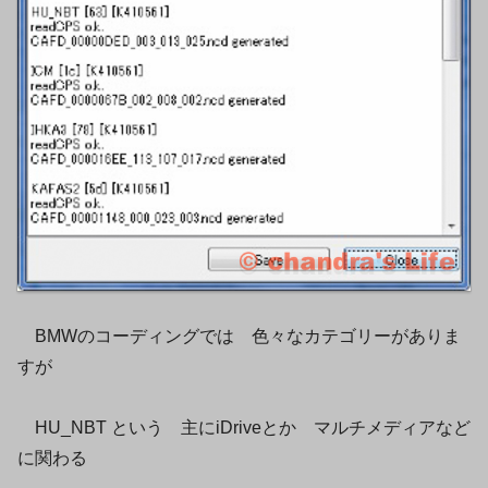
BMWのコーディングでは 色々なカテゴリーがありま
すが
HU_NBT という 主にiDriveとか マルチメディアなど
に関わる