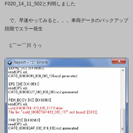
F020_14_11_502と判明しました
で、早速やってみると。。。車両データのバックアップ
段階でエラー発生
(;￣ー￣川 うっ