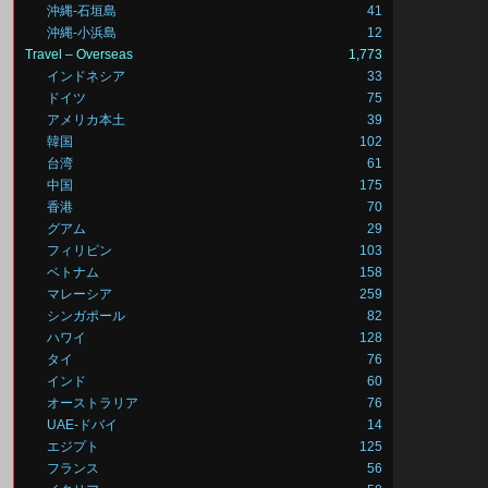
沖縄-石垣島
41
沖縄-小浜島
12
Travel – Overseas
1,773
インドネシア
33
ドイツ
75
アメリカ本土
39
韓国
102
台湾
61
中国
175
香港
70
グアム
29
フィリピン
103
ベトナム
158
マレーシア
259
シンガポール
82
ハワイ
128
タイ
76
インド
60
オーストラリア
76
UAE-ドバイ
14
エジプト
125
フランス
56