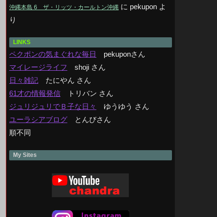
に
pekupon
よ
沖縄本島 6 ザ・リッツ・カールトン沖縄
り
LINKS
ペクポンの気まぐれな毎日
pekuponさん
マイレージライフ
shoji さん
日々雑記
たにやん さん
61才の情報発信
トリバン さん
ジュリジュリでＢ子な日々
ゆうゆう さん
ユーラシアブログ
とんびさん
順不同
My Sites