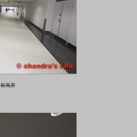
に
殺風景