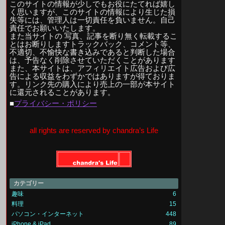
このサイトの情報が少しでもお役にたてれば嬉し
く思いますが、このサイトの情報により生じた損
失等には、管理人は一切責任を負いません。自己
責任でお願いいたします。
また当サイトの 写真、記事を断り無く転載するこ
とはお断りしますトラックバック、コメント等、
不適切、不愉快な書き込みであると判断した場合
は、予告なく削除させていただくことがあります
また、本サイトは、アフィリエイト広告および広
告による収益をわずかではありますが得ておりま
す。リンク先の購入により売上の一部が本サイト
に還元されることがあります。
■
プライバシー・ポリシー
all rights are reserved by chandra’s Life
カテゴリー
趣味
6
料理
15
パソコン・インターネット
448
iPhone & iPad
89