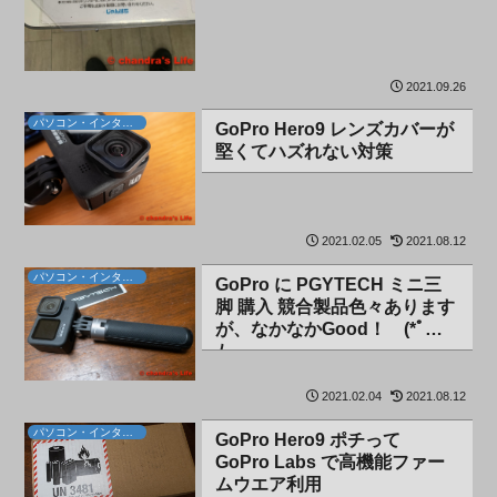
2021.09.26
パソコン・インターネット
GoPro Hero9 レンズカバーが
堅くてハズれない対策
2021.02.05
2021.08.12
パソコン・インターネット
GoPro に PGYTECH ミニ三
脚 購入 競合製品色々あります
が、なかなかGood！ (*ﾟ▽ﾟ)
ﾉ
2021.02.04
2021.08.12
パソコン・インターネット
GoPro Hero9 ポチって
GoPro Labs で高機能ファー
ムウエア利用